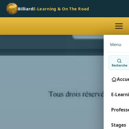
Billiard
E-Learning & On The Road
Aller
Menu
au
contenu
Recherche
Accue
E-Learn
Profess
Espac
Xavier
Stages
Deve