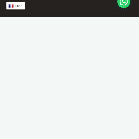
FR
🔒
Contenu réservé aux
membres
Cette formation est réservée aux membres de
Billiard E-Learning.
This content is reserved for Billiard E-Learning
members.
S’abonner / Subscribe