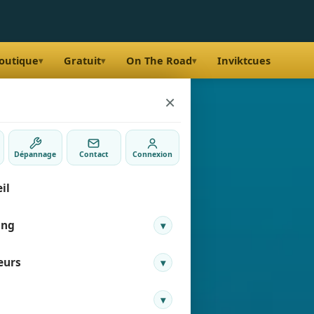
outique
Gratuit
On The Road
Inviktcues
▾
▾
▾
×
Dépannage
Contact
Connexion
il
ing
▾
eurs
▾
e membre
 Gretillat
▾
nir membre