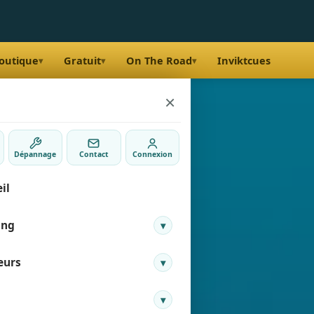
outique
Gratuit
On The Road
Inviktcues
▾
▾
▾
×
Dépannage
Contact
Connexion
il
ing
▾
eurs
▾
e membre
 Gretillat
▾
nir membre