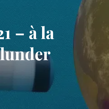
 – à la
clunder