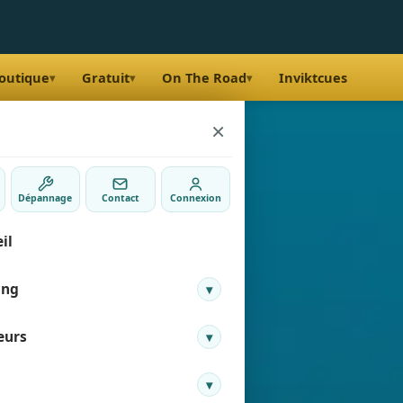
outique
Gratuit
On The Road
Inviktcues
▾
▾
▾
×
Dépannage
Contact
Connexion
il
ing
▾
eurs
▾
e membre
 Gretillat
▾
nir membre