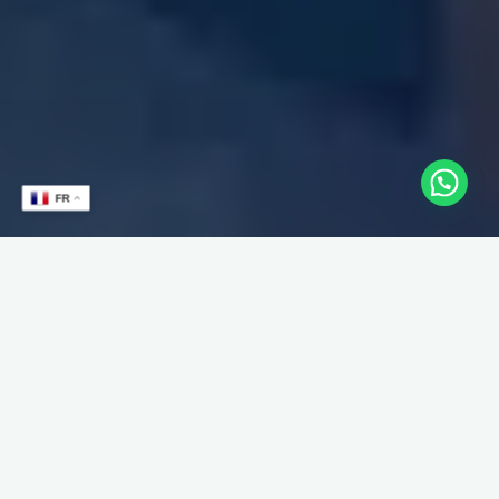
FR
L’Entente Amicale Douai / Carvin a constitué une équipe de
choc cette saison dans le championnat de France de D1 aux
jeux de série… deux des meilleurs joueurs du monde sont
alignés dans cette formation, soit Patrick Niessen et Frédéric
Caudron, pour renforcer déjà le champion d’Europe à la bande
Alain Remond et le Master Pascal Dessaint. Et bien plus que de
proposer une formation exceptionnelle, les présidents de cette
entente se sont mis d’accord avec leur voisin le BCCO de