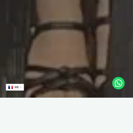
FR
C’est l’événement de ce mois de juillet, le tournoi série A et B
au CLB Billiards Ba Chieu au cadre 71/2, comme ils l’appellent
ici mais en réalité on est sur du 64/2 soit sur demi-match. Tous
les ténors sont présents pour empocher les primes qui