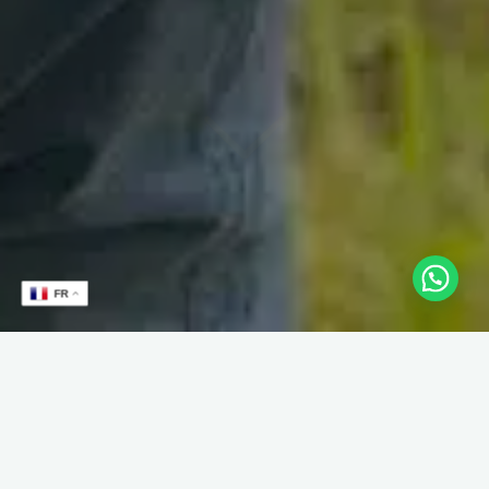
FR
Douarnenez, le bout du monde, la pointe de la Bretagne,
recevait une fois encore quatre équipes qualifiées pour la
finale de France par équipes aux jeux de série. La première
demi-finale opposait le tenant du titre, le DSB Douarnenez
Valdys avec sa star hollandaise Raymund Swertz, Louis Edelin,