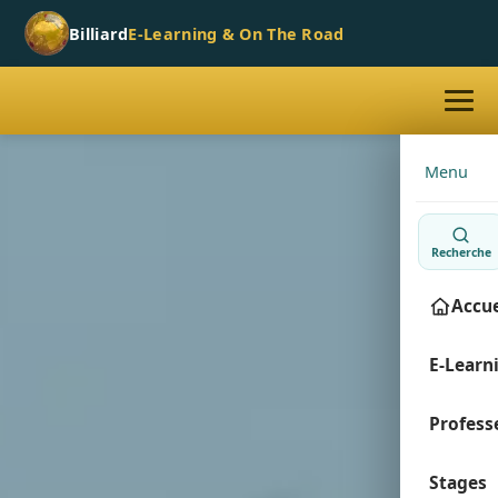
Billiard
E-Learning & On The Road
Aller
Menu
au
contenu
Recherche
Accue
E-Learn
Profess
Espac
Xavier
Stages
Deve